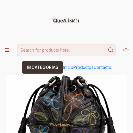
15% DE DESCUENTO CODIGO: BASICA
Leer más
Home
REIMAGINADAS
Basket Bloom Bag
CATEGORÍAS
Inicio
Productos
Contacto