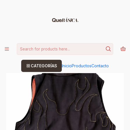
15% DE DESCUENTO CODIGO: BASICA
Leer más
Home
DEL TALLER
chaqueta experimento 001 Talla M
CATEGORÍAS
Inicio
Productos
Contacto