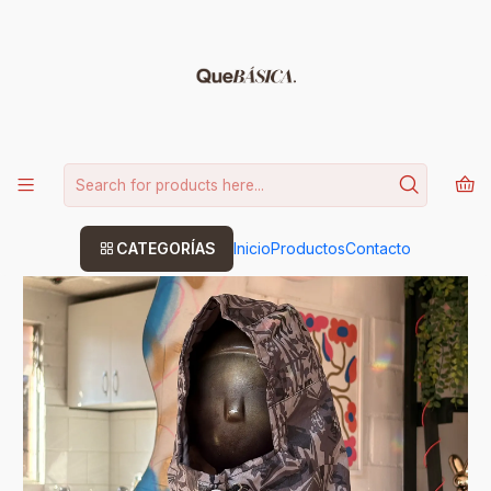
15% DE DESCUENTO CODIGO: BASICA
Leer más
Home
COMPLEMENTOS
Cumbre hood
CATEGORÍAS
Inicio
Productos
Contacto