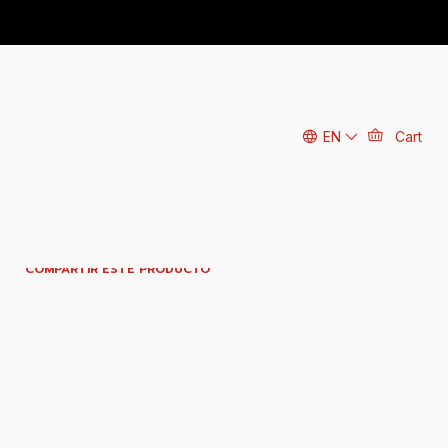
|
Ice hood
EN
Cart
GAR AL CLOSET
BUY NOW
Mostrar stock de ubicaciones
COMPARTIR ESTE PRODUCTO