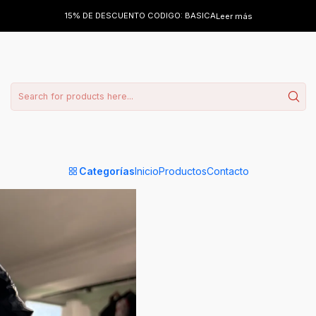
15% DE DESCUENTO CODIGO: BASICA
Leer más
AGRE
Cantidad
Categorías
Inicio
Productos
Contacto