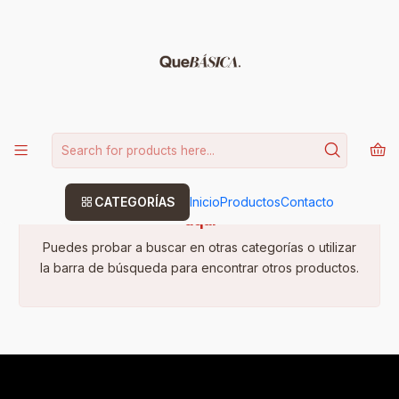
15% DE DESCUENTO CODIGO: BASICA
Leer más
Home
OBJETOS
OBJETOS
CATEGORÍAS
Inicio
Productos
Contacto
Todavía no hay productos disponibles
aquí
Puedes probar a buscar en otras categorías o utilizar
la barra de búsqueda para encontrar otros productos.