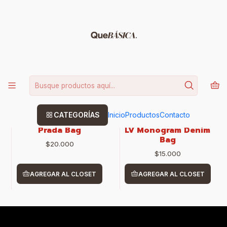
15% DE DESCUENTO CODIGO: BASICA
Leer más
Inicio
CURADAS
CURADAS
FILTROS
CATEGORÍAS
Inicio
Productos
Contacto
|
Prada replica
|
Prada Bag
LV Monogram Denim
Bag
$20.000
$15.000
AGREGAR AL CLOSET
AGREGAR AL CLOSET