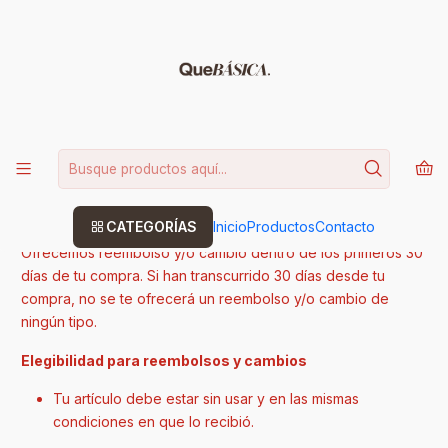
15% DE DESCUENTO CODIGO: BASICA
Leer más
Inicio
Política de reembolso
Política de reembolso
¡Gracias por comprar en quebsica!
CATEGORÍAS
Inicio
Productos
Contacto
Ofrecemos reembolso y/o cambio dentro de los primeros 30
días de tu compra. Si han transcurrido 30 días desde tu
compra, no se te ofrecerá un reembolso y/o cambio de
ningún tipo.
Elegibilidad para reembolsos y cambios
Tu artículo debe estar sin usar y en las mismas
condiciones en que lo recibió.