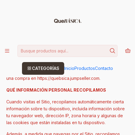
15% DE DESCUENTO CODIGO: BASICA
Leer más
Inicio
Política de privacidad
Política de privacidad
Esta Política de Privacidad describe cómo se recopila, utiliza
CATEGORÍAS
Inicio
Productos
Contacto
y comparte tu información personal cuando visitas o realizas
una compra en https://quebsica.jumpseller.com.
QUÉ INFORMACIÓN PERSONAL RECOPILAMOS
Cuando visitas el Sitio, recopilamos automáticamente cierta
información sobre tu dispositivo, incluida información sobre
tu navegador web, dirección IP, zona horaria y algunas de
las cookies que están instaladas en tu dispositivo.
Además, a medida que navegas por el Sitio, recopilamos