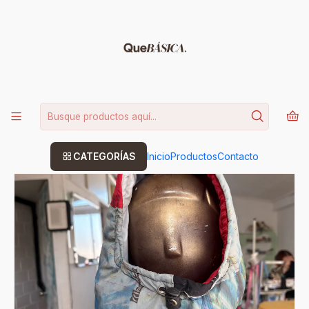
15% DE DESCUENTO CODIGO: BASICA
Leer más
Inicio
COMPLEMENTOS
Glaciar Hood
CATEGORÍAS
Inicio
Productos
Contacto