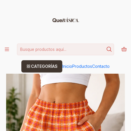
15% DE DESCUENTO CODIGO: BASICA
Leer más
Inicio
Short adidas vintage Talla M
CATEGORÍAS
Inicio
Productos
Contacto